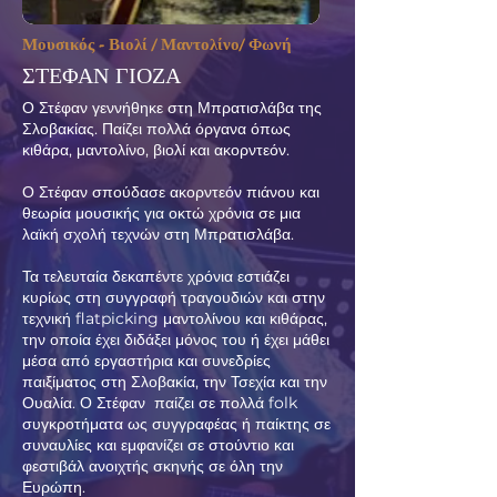
Μουσικός - Βιολί / Μαντολίνο/ Φωνή
ΣΤΕΦΑΝ ΓΙΟΖΑ
​Ο Στέφαν γεννήθηκε στη Μπρατισλάβα της
Σλοβακίας. Παίζει πολλά όργανα όπως
κιθάρα, μαντολίνο, βιολί και ακορντεόν.
Ο Στέφαν σπούδασε ακορντεόν πιάνου και
θεωρία μουσικής για οκτώ χρόνια σε μια
λαϊκή σχολή τεχνών στη Μπρατισλάβα.
Τα τελευταία δεκαπέντε χρόνια εστιάζει
κυρίως στη συγγραφή τραγουδιών και στην
τεχνική flatpicking μαντολίνου και κιθάρας,
την οποία έχει διδάξει μόνος του ή έχει μάθει
μέσα από εργαστήρια και συνεδρίες
παιξίματος στη Σλοβακία, την Τσεχία και την
Ουαλία. Ο Στέφαν παίζει σε πολλά folk
συγκροτήματα ως συγγραφέας ή παίκτης σε
συναυλίες και εμφανίζει σε στούντιο και
φεστιβάλ ανοιχτής σκηνής σε όλη την
Ευρώπη.