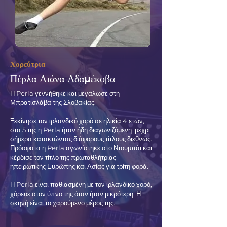
Χορεύτρια
Πέρλα Λιάνα Αδαμέκοβα
Η Perla γεννήθηκε και μεγάλωσε στη
Μπρατισλάβα της Σλοβακίας.
Ξεκίνησε τον ιρλανδικό χορό σε ηλικία 4 ετών,
στα 5 της η Perla ήταν ήδη διαγωνιζόμενη μέχρι
σήμερα κατακτώντας διάφορους τίτλους διεθνώς.
Πρόσφατα η Perla αγωνίστηκε στο Ντουμπάι και
κέρδισε τον τίτλο της πρωταθλήτριας
ηπειρωτικής Ευρώπης και Ασίας για τρίτη φορά.
Η Perla είναι παθιασμένη με τον ιρλανδικό χορό,
χόρευε στον ύπνο της όταν ήταν μικρότερη. Η
σκηνή είναι το χαρούμενο μέρος της.