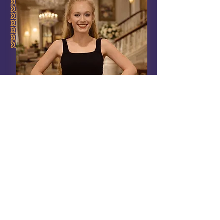
Χορεύτρια
Simona Janikovicova
Η Simona γεννήθηκε στην Μπρατισλάβα
και άρχισε να χορεύει σε ηλικία 6 ετών.
Η πρώτη της σχολή χορού ήταν το
ιρλανδικό κέντρο χορού στη Βιέννη για 5
χρόνια. Το 2013 εντάχθηκε στην Ακαδημία
Avalon στη Μπρατισλάβα, όπου αυτή τη
στιγμή βοηθά και διδάσκει.