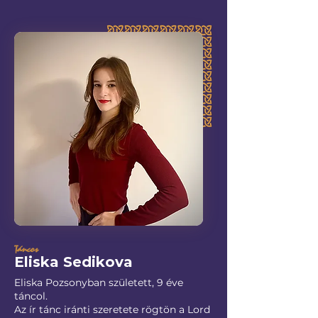
Táncos
Eliska Sedikova
Eliska Pozsonyban született, 9 éve
táncol.
Az ír tánc iránti szeretete rögtön a Lord