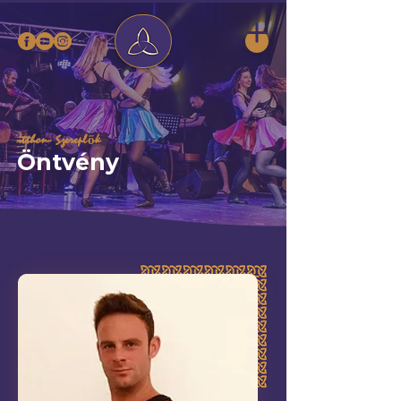
itthon
- Szereplők
Öntvény