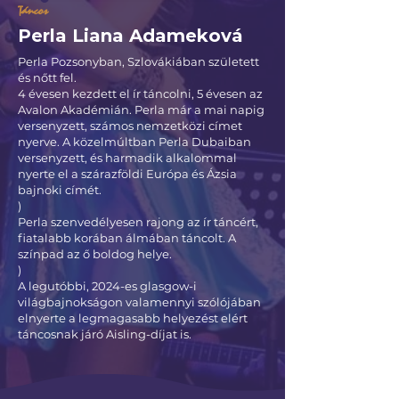
Táncos
Perla Liana Adameková
Perla Pozsonyban, Szlovákiában született
és nőtt fel.
4 évesen kezdett el ír táncolni, 5 évesen az
Avalon Akadémián. Perla már a mai napig
versenyzett, számos nemzetközi címet
nyerve. A közelmúltban Perla Dubaiban
versenyzett, és harmadik alkalommal
nyerte el a szárazföldi Európa és Ázsia
bajnoki címét.
)
Perla szenvedélyesen rajong az ír táncért,
fiatalabb korában álmában táncolt. A
színpad az ő boldog helye.
)
A legutóbbi, 2024-es glasgow-i
világbajnokságon valamennyi szólójában
elnyerte a legmagasabb helyezést elért
táncosnak járó Aisling-díjat is.