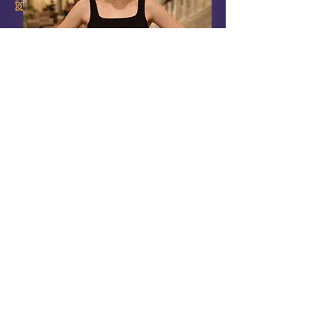
Táncos
Simona Janikovicova
Simona Pozsonyban született, és 6
évesen kezdett el táncolni.
)
Első tánciskolája a bécsi Irish Dance
Center volt 5 évig. 2013-ban
csatlakozott a pozsonyi Avalon
Akadémiához, ahol jelenleg is segít és
tanít.
)
Az ír tánc azonnal szenvedélyévé vált.
Simona számos versenyen az első 5.
helyezést érte el a Senior