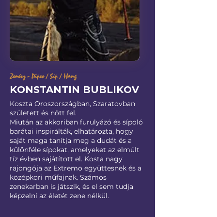
Zenész - Pipes / Síp / Hang
KONSTANTIN BUBLIKOV
Koszta Oroszországban, Szaratovban
született és nőtt fel.
Miután az akkoriban furulyázó és sípoló
barátai inspirálták, elhatározta, hogy
saját maga tanítja meg a dudát és a
különféle sípokat, amelyeket az elmúlt
tíz évben sajátított el. Kosta nagy
rajongója az Extremo együttesnek és a
középkori műfajnak. Számos
zenekarban is játszik, és el sem tudja
képzelni az életét zene nélkül.