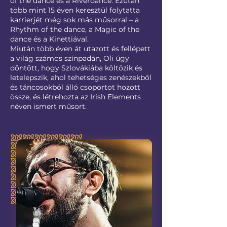
of the dance és a Riverdance. Ezután
több mint 15 éven keresztül folytatta
karrierjét még sok más műsorral – a
Rhythm of the dance, a Magic of the
dance és a Kinettiával.
Miután több éven át utazott és fellépett
a világ számos színpadán, Oli úgy
döntött, hogy Szlovákiába költözik és
letelepszik, ahol tehetséges zenészekből
és táncosokból álló csoportot hozott
össze, és létrehozta az Irish Elements
néven ismert műsort.