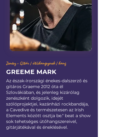
Zenész - Gitár / ütőhangszerek / hang
GREEME MARK
Az észak-írországi énekes-dalszerző és
gitáros Graeme 2012 óta él
Szlovákiában, és jelenleg kizárólag
zenészként dolgozik, idejét
szólóprojektjei, kazánházi rockbandája,
a Cavedive és természetesen az Irish
Elements között osztja be." beat a show
sok tehetséges ütőhangszereivel,
gitárjátékával és éneklésével.