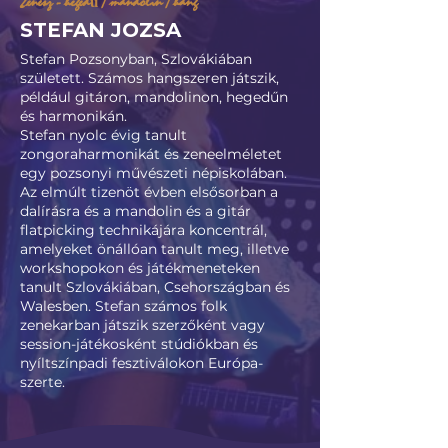
Zenész - hegedű / mandolin / hang
STEFAN JOZSA
Stefan Pozsonyban, Szlovákiában
született. Számos hangszeren játszik,
például gitáron, mandolinon, hegedűn
és harmonikán.
Stefan nyolc évig tanult
zongoraharmonikát és zeneelméletet
egy pozsonyi művészeti népiskolában.
Az elmúlt tizenöt évben elsősorban a
dalírásra és a mandolin és a gitár
flatpicking technikájára koncentrál,
amelyeket önállóan tanult meg, illetve
workshopokon és játékmeneteken
tanult Szlovákiában, Csehországban és
Walesben. Stefan számos folk
zenekarban játszik szerzőként vagy
session-játékosként stúdiókban és
nyíltszínpadi fesztiválokon Európa-
szerte.